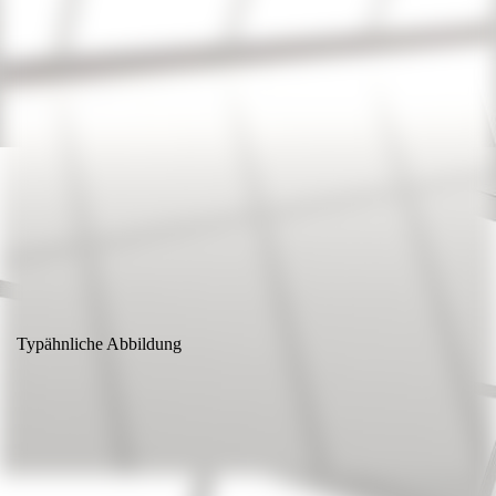
vogesenblitz
Typähnliche Abbildung