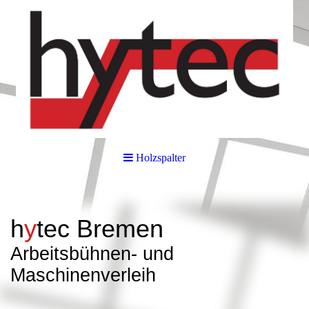
Holzspalter
h
y
tec
Bremen
Arbeitsbüh
nen- und
Maschinenverleih