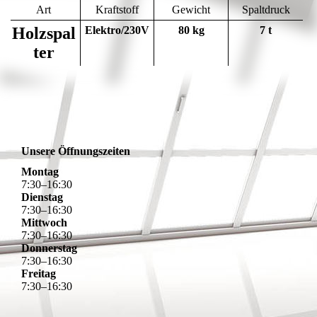
Art
Kraftstoff
Gewicht
Spaltdruck
Holzspal
Elektro/230V
80 kg
7 t
ter
Unsere Öffnungszeiten
Montag
7
:
30
–
16
:
30
Dienstag
7
:
30
–
16
:
30
Mittwoch
7
:
30
–
16
:
30
Donnerstag
7
:
30
–
16
:
30
Freitag
7
:
30
–
16
:
30